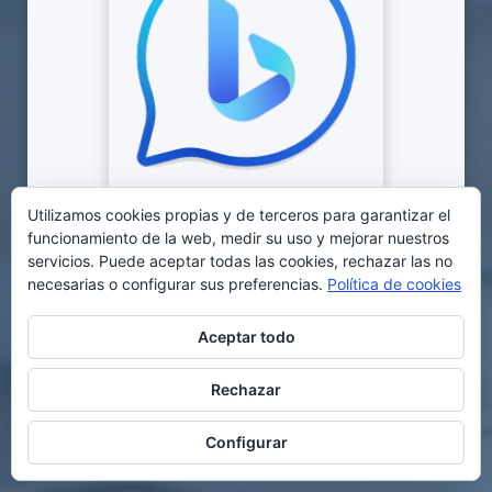
Utilizamos cookies propias y de terceros para garantizar el
funcionamiento de la web, medir su uso y mejorar nuestros
Nuevo Bing
es una versión mejorada del motor de
servicios. Puede aceptar todas las cookies, rechazar las no
búsqueda Bing de Microsoft que integra
necesarias o configurar sus preferencias.
Política de cookies
capacidades de inteligencia artificial para ofrecer
resultados más precisos y relevantes
Aceptar todo
Rechazar
Ir a Bing
Configurar